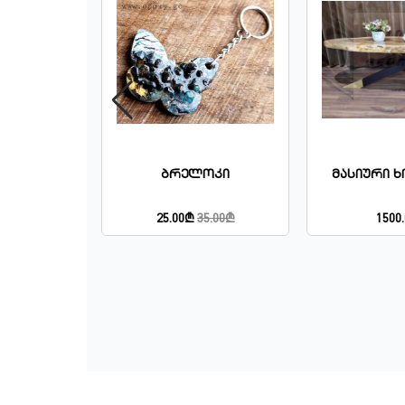
ოკი
Ბრელოკი
Მასიური Ხ
0.00₾
25.00₾
35.00₾
1500