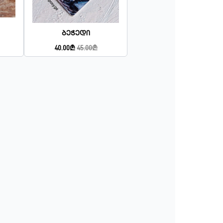
Ბეჭედი
40.00₾
45.00₾