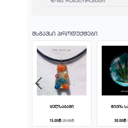
ზომა: რეგულირებადი
მსგავსი პროდუქტები
ბამი
Ყელსაბამი
Ჭიქის Ს
0.00₾
15.00₾
20.00₾
30.00₾