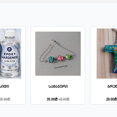
აჯური
Ბრელოკი
Სა
₾
40.00₾
20.00₾
30.00₾
45.0