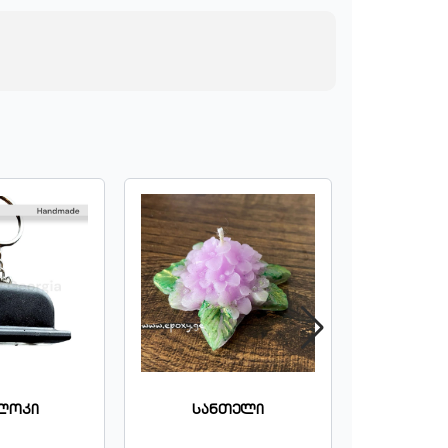
ლოკი
Სანთელი
Საბავშვ